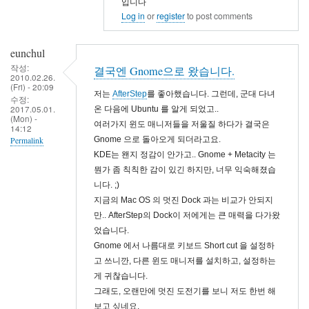
입니다
설
Log in
or
register
to post comments
치
by
eunchul
rogon3
작성:
결국엔 Gnome으로 왔습니다.
2010.02.26.
(Fri) - 20:09
저는
AfterStep
를 좋아했습니다. 그런데, 군대 다녀
수정:
2017.05.01.
온 다음에 Ubuntu 를 알게 되었고..
(Mon) -
여러가지 윈도 매니저들을 저울질 하다가 결국은
14:12
Gnome 으로 돌아오게 되더라고요.
Permalink
KDE는 왠지 정감이 안가고.. Gnome + Metacity 는
뭔가 좀 칙칙한 감이 있긴 하지만, 너무 익숙해졌습
니다. ;)
지금의 Mac OS 의 멋진 Dock 과는 비교가 안되지
만.. AfterStep의 Dock이 저에게는 큰 매력을 다가왔
었습니다.
Gnome 에서 나름대로 키보드 Short cut 을 설정하
고 쓰니깐, 다른 윈도 매니저를 설치하고, 설정하는
게 귀찮습니다.
그래도, 오랜만에 멋진 도전기를 보니 저도 한번 해
보고 싶네요.