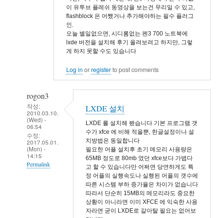
이 유투브 플레쉬 동영상을 보는건 무리일 수 있고,
flashblock 은 어쨌거나 추가해야하는 필수 플러그
인.
오늘 별일없으면, 시디롬없는 펜3 700 노트북에
lxde 버전을 설치해 후기 올려보려고 하지만, 그렇
게 하지 못할 수도 있습니다
Log in
or
register
to post comments
rogon3
작성:
LXDE 설치
2010.03.10.
(Wed) -
LXDE 를 설치해 봤습니다 기본 프로그램 갯
06:54
수가 xfce 에 비해 적을뿐, 한글설정이나 설
수정:
치방법은 동일합니다
2017.05.01.
(Mon) -
필요한 어플 설치후 초기 메모리 사용량은
14:15
65MB 정도로 80mb 였던 xfce보다 가볍다
Permalink
고 할 수 있습니다만 어쩌면 당연하게도 특
정 어플의 실행속도나 실행된 어플의 갯수에
In
따른 시스템 부하 증가율은 차이가 없습니다
reply
따라서 단순히 15MB의 메모리라도 중요한
상황이 아니라면 이미 XFCE 에 익숙한 사용
to
자라면 굳이 LXDE로 갈아탈 필요는 없어보
xfce