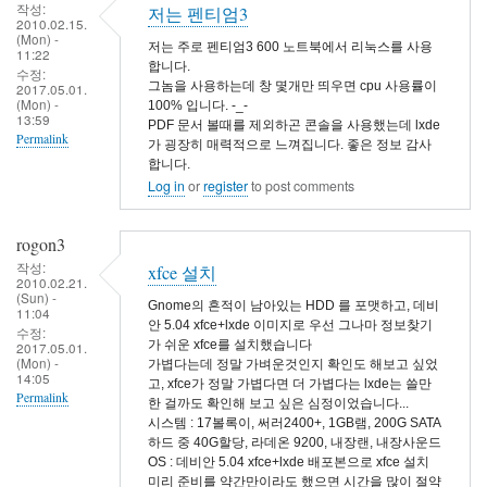
작성:
저는 펜티엄3
2010.02.15.
(Mon) -
저는 주로 펜티엄3 600 노트북에서 리눅스를 사용
11:22
합니다.
수정:
그놈을 사용하는데 창 몇개만 띄우면 cpu 사용률이
2017.05.01.
(Mon) -
100% 입니다. -_-
13:59
PDF 문서 볼때를 제외하곤 콘솔을 사용했는데 lxde
Permalink
가 굉장히 매력적으로 느껴집니다. 좋은 정보 감사
합니다.
Log in
or
register
to post comments
rogon3
작성:
xfce 설치
2010.02.21.
(Sun) -
Gnome의 흔적이 남아있는 HDD 를 포맷하고, 데비
11:04
안 5.04 xfce+lxde 이미지로 우선 그나마 정보찾기
수정:
가 쉬운 xfce를 설치했습니다
2017.05.01.
(Mon) -
가볍다는데 정말 가벼운것인지 확인도 해보고 싶었
14:05
고, xfce가 정말 가볍다면 더 가볍다는 lxde는 쓸만
Permalink
한 걸까도 확인해 보고 싶은 심정이었습니다...
시스템 : 17볼록이, 써러2400+, 1GB램, 200G SATA
하드 중 40G할당, 라데온 9200, 내장랜, 내장사운드
OS : 데비안 5.04 xfce+lxde 배포본으로 xfce 설치
미리 준비를 약간만이라도 했으면 시간을 많이 절약