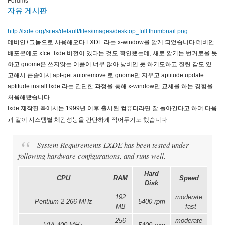
자유 게시판
http://lxde.org/sites/default/files/images/desktop_full.thumbnail.png
데비안+그놈으로 사용해오다 LXDE 라는 x-window를 알게 되었습니다 데비안
배포본에도 xfce+lxde 버전이 있다는 것도 확인했는데, 새로 깔기는 번거로울 듯
하고 gnome은 쓰지않는 어플이 너무 많아 낭비인 듯 하기도하고 질린 감도 있
고해서 콘솔에서 apt-get autoremove 로 gnome만 지우고 aptitude update
aptitude install lxde 라는 간단한 과정을 통해 x-window만 교체를 하는 경험을
처음해봤습니다
lxde 제작진 측에서는 1999년 이후 출시된 컴퓨터라면 잘 돌아간다고 하며 다음
과 같이 시스템별 체감성능을 간단하게 적어두기도 했습니다
System Requirements LXDE has been tested under
following hardware configurations, and runs well.
Hard
CPU
RAM
Speed
Disk
192
moderate
Pentium 2 266 MHz
5400 rpm
MB
- fast
256
moderate