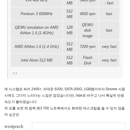
VIA 400 MHz
5400 rpm
MB
- fast
512
Pentium 3 600MHz
4500 rpm
fast
MB
QEMU
QEMU emulation on AMD
128
disk
fast
Athlon 1.6 (1.4GHz)
MB
image
512
AMD Athlon 1.6 (1.4 GHz)
7200 rpm
very fast
MB
512
Flash
Intel Atom 512 MB
very fast
MB
Disk
제 시스템은 써러 2400+, 라데온 9200, SATA 200G, 1GB램이어서 Gnome 사용
시에도 그다지 느리다는 느낌은 없었습니다만, lxde로 바꾸고 나서 확실히 반응
속도가 빨라졌습니다
위 표를 보면 제 컴팩 펜3 700 노트북에서도 화려한 데스크탑을 쓸 수 있지 않을
까 싶군요
westporch