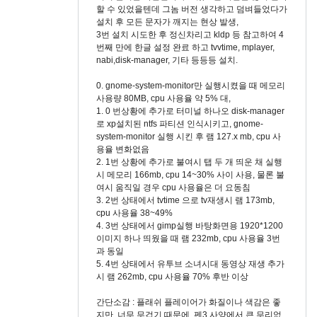
할 수 있었을텐데 그놈 버전 생각하고 덤벼들었다가
설치 후 모든 문자가 깨지는 현상 발생,
3번 설치 시도한 후 정신차리고 kldp 등 참고하여 4
번째 만에 한글 설정 완료 하고 tvvtime, mplayer,
nabi,disk-manager, 기타 등등등 설치.
0. gnome-system-monitor만 실행시켰을 때 메모리
사용량 80MB, cpu 사용율 약 5% 대,
1. 0 번상황에 추가로 터미널 하나오 disk-manager
로 xp설치된 ntfs 파티션 인식시키고, gnome-
system-monitor 실행 시킨 후 램 127.x mb, cpu 사
용율 변화없음
2. 1번 상황에 추가로 불여시 탭 두 개 띄운 채 실행
시 메모리 166mb, cpu 14~30% 사이 사용, 물론 불
여시 움직일 경우 cpu 사용율은 더 요동침
3. 2번 상태에서 tvtime 으로 tv재생시 램 173mb,
cpu 사용율 38~49%
4. 3번 상태에서 gimp실행 바탕화면용 1920*1200
이미지 하나 띄웠을 때 램 232mb, cpu 사용율 3번
과 동일
5. 4번 상태에서 유투브 소녀시대 동영상 재생 추가
시 램 262mb, cpu 사용율 70% 후반 이상
간단소감 : 플래쉬 플레이어가 화질이나 색감은 좋
지만, 너무 무겁기 때문에, 펜3 사양에서 큰 무리없