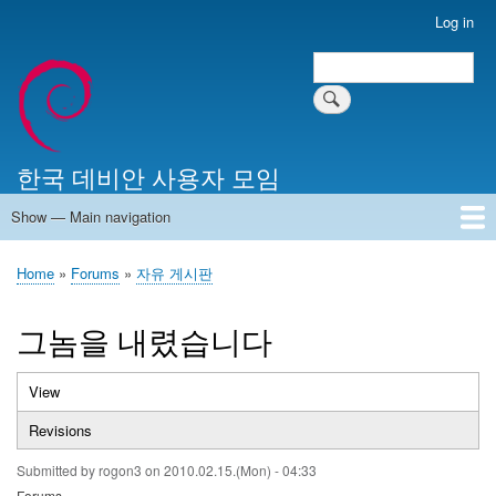
Skip
Log in
User
to
account
Search
main
Search
menu
content
한국 데비안 사용자 모임
Show — Main navigation
Main
navigation
Home
알리는 말씀
최근 게시물
위키 문서
미러 서버
Home
Forums
자유 게시판
Breadcrumb
그놈을 내렸습니다
View
(active
Primary
tab)
Revisions
tabs
Submitted by
rogon3
on
2010.02.15.(Mon) - 04:33
Forums