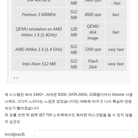
VIA 400 MHz
5400 rpm
MB
- fast
512
Pentium 3 600MHz
4500 rpm
fast
MB
QEMU
QEMU emulation on AMD
128
disk
fast
Athlon 1.6 (1.4GHz)
MB
image
512
AMD Athlon 1.6 (1.4 GHz)
7200 rpm
very fast
MB
512
Flash
Intel Atom 512 MB
very fast
MB
Disk
제 시스템은 써러 2400+, 라데온 9200, SATA 200G, 1GB램이어서 Gnome 사용
시에도 그다지 느리다는 느낌은 없었습니다만, lxde로 바꾸고 나서 확실히 반응
속도가 빨라졌습니다
위 표를 보면 제 컴팩 펜3 700 노트북에서도 화려한 데스크탑을 쓸 수 있지 않을
까 싶군요
westporch