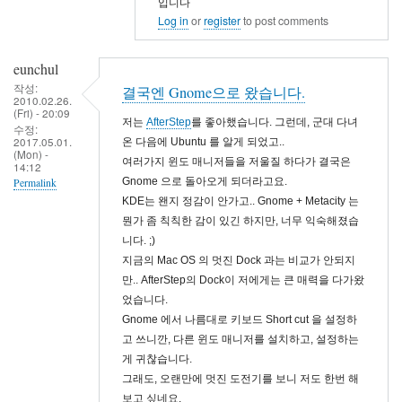
입니다
설
Log in
or
register
to post comments
치
by
eunchul
rogon3
작성:
결국엔 Gnome으로 왔습니다.
2010.02.26.
(Fri) - 20:09
저는
AfterStep
를 좋아했습니다. 그런데, 군대 다녀
수정:
2017.05.01.
온 다음에 Ubuntu 를 알게 되었고..
(Mon) -
여러가지 윈도 매니저들을 저울질 하다가 결국은
14:12
Gnome 으로 돌아오게 되더라고요.
Permalink
KDE는 왠지 정감이 안가고.. Gnome + Metacity 는
뭔가 좀 칙칙한 감이 있긴 하지만, 너무 익숙해졌습
니다. ;)
지금의 Mac OS 의 멋진 Dock 과는 비교가 안되지
만.. AfterStep의 Dock이 저에게는 큰 매력을 다가왔
었습니다.
Gnome 에서 나름대로 키보드 Short cut 을 설정하
고 쓰니깐, 다른 윈도 매니저를 설치하고, 설정하는
게 귀찮습니다.
그래도, 오랜만에 멋진 도전기를 보니 저도 한번 해
보고 싶네요.