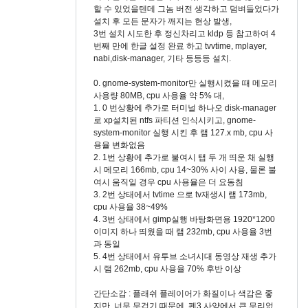
할 수 있었을텐데 그놈 버전 생각하고 덤벼들었다가
설치 후 모든 문자가 깨지는 현상 발생,
3번 설치 시도한 후 정신차리고 kldp 등 참고하여 4
번째 만에 한글 설정 완료 하고 tvvtime, mplayer,
nabi,disk-manager, 기타 등등등 설치.
0. gnome-system-monitor만 실행시켰을 때 메모리
사용량 80MB, cpu 사용율 약 5% 대,
1. 0 번상황에 추가로 터미널 하나오 disk-manager
로 xp설치된 ntfs 파티션 인식시키고, gnome-
system-monitor 실행 시킨 후 램 127.x mb, cpu 사
용율 변화없음
2. 1번 상황에 추가로 불여시 탭 두 개 띄운 채 실행
시 메모리 166mb, cpu 14~30% 사이 사용, 물론 불
여시 움직일 경우 cpu 사용율은 더 요동침
3. 2번 상태에서 tvtime 으로 tv재생시 램 173mb,
cpu 사용율 38~49%
4. 3번 상태에서 gimp실행 바탕화면용 1920*1200
이미지 하나 띄웠을 때 램 232mb, cpu 사용율 3번
과 동일
5. 4번 상태에서 유투브 소녀시대 동영상 재생 추가
시 램 262mb, cpu 사용율 70% 후반 이상
간단소감 : 플래쉬 플레이어가 화질이나 색감은 좋
지만, 너무 무겁기 때문에, 펜3 사양에서 큰 무리없