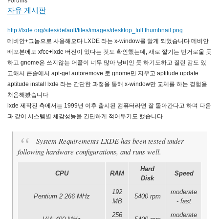
자유 게시판
http://lxde.org/sites/default/files/images/desktop_full.thumbnail.png
데비안+그놈으로 사용해오다 LXDE 라는 x-window를 알게 되었습니다 데비안
배포본에도 xfce+lxde 버전이 있다는 것도 확인했는데, 새로 깔기는 번거로울 듯
하고 gnome은 쓰지않는 어플이 너무 많아 낭비인 듯 하기도하고 질린 감도 있
고해서 콘솔에서 apt-get autoremove 로 gnome만 지우고 aptitude update
aptitude install lxde 라는 간단한 과정을 통해 x-window만 교체를 하는 경험을
처음해봤습니다
lxde 제작진 측에서는 1999년 이후 출시된 컴퓨터라면 잘 돌아간다고 하며 다음
과 같이 시스템별 체감성능을 간단하게 적어두기도 했습니다
System Requirements LXDE has been tested under
following hardware configurations, and runs well.
Hard
CPU
RAM
Speed
Disk
192
moderate
Pentium 2 266 MHz
5400 rpm
MB
- fast
256
moderate