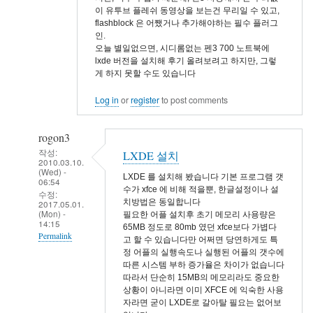
이 유투브 플레쉬 동영상을 보는건 무리일 수 있고,
flashblock 은 어쨌거나 추가해야하는 필수 플러그
인.
오늘 별일없으면, 시디롬없는 펜3 700 노트북에
lxde 버전을 설치해 후기 올려보려고 하지만, 그렇
게 하지 못할 수도 있습니다
Log in
or
register
to post comments
rogon3
작성:
LXDE 설치
2010.03.10.
(Wed) -
LXDE 를 설치해 봤습니다 기본 프로그램 갯
06:54
수가 xfce 에 비해 적을뿐, 한글설정이나 설
수정:
치방법은 동일합니다
2017.05.01.
(Mon) -
필요한 어플 설치후 초기 메모리 사용량은
14:15
65MB 정도로 80mb 였던 xfce보다 가볍다
Permalink
고 할 수 있습니다만 어쩌면 당연하게도 특
정 어플의 실행속도나 실행된 어플의 갯수에
In
따른 시스템 부하 증가율은 차이가 없습니다
reply
따라서 단순히 15MB의 메모리라도 중요한
상황이 아니라면 이미 XFCE 에 익숙한 사용
to
자라면 굳이 LXDE로 갈아탈 필요는 없어보
xfce