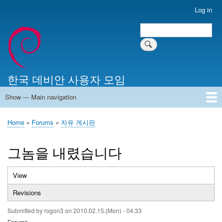
Skip
Log in
User
to
account
Search
main
Search
menu
content
한국 데비안 사용자 모임
Show — Main navigation
Main
navigation
Home
알리는 말씀
최근 게시물
위키 문서
미러 서버
Home
Forums
자유 게시판
Breadcrumb
그놈을 내렸습니다
View
(active
Primary
tab)
Revisions
tabs
Submitted by
rogon3
on
2010.02.15.(Mon) - 04:33
Forums