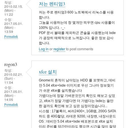
작성:
저는 펜티엄3
2010.02.15.
(Mon) -
저는 주로 펜티엄3 600 노트북에서 리눅스를 사용
11:22
합니다.
수정:
그놈을 사용하는데 창 몇개만 띄우면 cpu 사용률이
2017.05.01.
(Mon) -
100% 입니다. -_-
13:59
PDF 문서 볼때를 제외하곤 콘솔을 사용했는데 lxde
Permalink
가 굉장히 매력적으로 느껴집니다. 좋은 정보 감사
합니다.
Log in
or
register
to post comments
rogon3
작성:
xfce 설치
2010.02.21.
(Sun) -
Gnome의 흔적이 남아있는 HDD 를 포맷하고, 데비
11:04
안 5.04 xfce+lxde 이미지로 우선 그나마 정보찾기
수정:
가 쉬운 xfce를 설치했습니다
2017.05.01.
(Mon) -
가볍다는데 정말 가벼운것인지 확인도 해보고 싶었
14:05
고, xfce가 정말 가볍다면 더 가볍다는 lxde는 쓸만
Permalink
한 걸까도 확인해 보고 싶은 심정이었습니다...
시스템 : 17볼록이, 써러2400+, 1GB램, 200G SATA
하드 중 40G할당, 라데온 9200, 내장랜, 내장사운드
OS : 데비안 5.04 xfce+lxde 배포본으로 xfce 설치
미리 준비를 약간만이라도 했으면 시간을 많이 절약