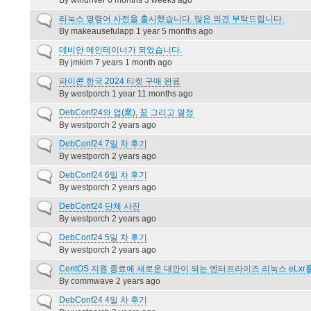
topic
By
windriver
6 months 3 weeks ago
Normal
리눅스 명령어 사전을 출시했습니다. 많은 의견 부탁드립니다.
topic
By
makeausefulapp
1 year 5 months ago
Normal
데비안 메인테이너가 되었습니다.
topic
By
jmkim
7 years 1 month ago
Normal
파이콘 한국 2024 티켓 구매 완료
topic
By
westporch
1 year 11 months ago
Normal
DebConf24와 업(業), 꿈 그리고 열정
topic
By
westporch
2 years ago
Normal
DebConf24 7일 차 후기
topic
By
westporch
2 years ago
Normal
DebConf24 6일 차 후기
topic
By
westporch
2 years ago
Normal
DebConf24 단체 사진
topic
By
westporch
2 years ago
Normal
DebConf24 5일 차 후기
topic
By
westporch
2 years ago
Normal
CentOS 지원 종료에 새로운 대안이 되는 엔터프라이즈 리눅스 eLx
topic
By
commwave
2 years ago
Normal
DebConf24 4일 차 후기