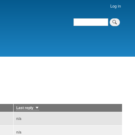
Log in
Search
Search
Last reply
Sort
ascending
n/a
n/a