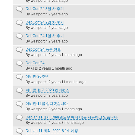
topic
By
westporch
2 years ago
Normal
DebConf24 3일 차 후기
topic
By
westporch
2 years ago
Normal
DebConf24 2일 차 후기
topic
By
westporch
2 years ago
Normal
DebConf24 1일 차 후기
topic
By
westporch
2 years ago
Normal
DebConf24 등록 완료
topic
By
westporch
2 years 1 month ago
Normal
DebConf24
topic
By
세벌
2 years 1 month ago
Normal
데비안 30주년
topic
By
westporch
2 years 11 months ago
Normal
파이콘 한국 2023 컨퍼런스
topic
By
westporch
3 years ago
Normal
데비안 12를 설치했습니다
topic
By
westporch
3 years 1 month ago
Normal
Debian 11에서 Qtile(윈도우 매니저)을 사용하고 있습니다
topic
By
westporch
4 years 8 months ago
Normal
Debian 11 계획. 2021.8.14. 예정