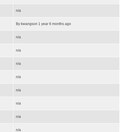
n/a
By
kwangson
1 year 6 months ago
n/a
n/a
n/a
n/a
n/a
n/a
n/a
n/a