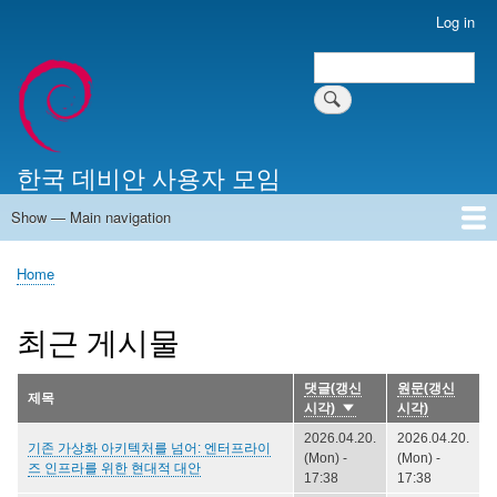
Skip
Log in
User
to
account
Search
main
Search
menu
content
한국 데비안 사용자 모임
Show — Main navigation
Main
navigation
Home
알리는 말씀
최근 게시물
위키 문서
미러 서버
Home
Breadcrumb
최근 게시물
댓글(갱신
원문(갱신
제목
시각)
시각)
Sort
ascending
2026.04.20.
2026.04.20.
기존 가상화 아키텍처를 넘어: 엔터프라이
(Mon) -
(Mon) -
즈 인프라를 위한 현대적 대안
17:38
17:38