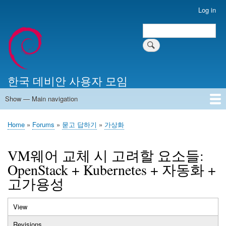
Skip
Log in
User
to
account
Search
main
Search
menu
content
한국 데비안 사용자 모임
Show — Main navigation
Main
navigation
Home
알리는 말씀
최근 게시물
위키 문서
미러 서버
Home
Forums
묻고 답하기
가상화
Breadcrumb
VM웨어 교체 시 고려할 요소들:
OpenStack + Kubernetes + 자동화 +
고가용성
View
(active
Primary
tab)
Revisions