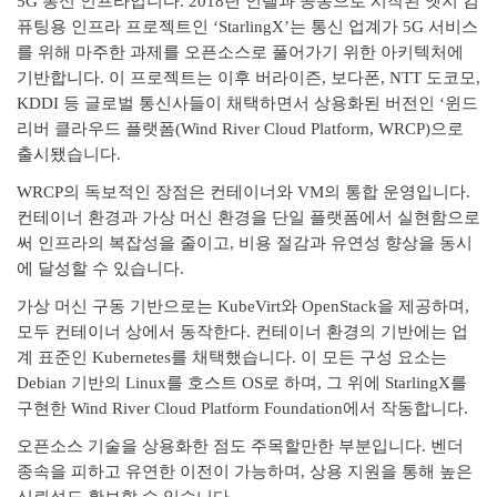
5G 통신 인프라입니다. 2018년 인텔과 공동으로 시작된 엣지 컴
퓨팅용 인프라 프로젝트인 ‘StarlingX’는 통신 업계가 5G 서비스
를 위해 마주한 과제를 오픈소스로 풀어가기 위한 아키텍처에
기반합니다. 이 프로젝트는 이후 버라이즌, 보다폰, NTT 도코모,
KDDI 등 글로벌 통신사들이 채택하면서 상용화된 버전인 ‘윈드
리버 클라우드 플랫폼(Wind River Cloud Platform, WRCP)으로
출시됐습니다.
WRCP의 독보적인 장점은 컨테이너와 VM의 통합 운영입니다.
컨테이너 환경과 가상 머신 환경을 단일 플랫폼에서 실현함으로
써 인프라의 복잡성을 줄이고, 비용 절감과 유연성 향상을 동시
에 달성할 수 있습니다.
가상 머신 구동 기반으로는 KubeVirt와 OpenStack을 제공하며,
모두 컨테이너 상에서 동작한다. 컨테이너 환경의 기반에는 업
계 표준인 Kubernetes를 채택했습니다. 이 모든 구성 요소는
Debian 기반의 Linux를 호스트 OS로 하며, 그 위에 StarlingX를
구현한 Wind River Cloud Platform Foundation에서 작동합니다.
오픈소스 기술을 상용화한 점도 주목할만한 부분입니다. 벤더
종속을 피하고 유연한 이전이 가능하며, 상용 지원을 통해 높은
신뢰성도 확보할 수 있습니다.