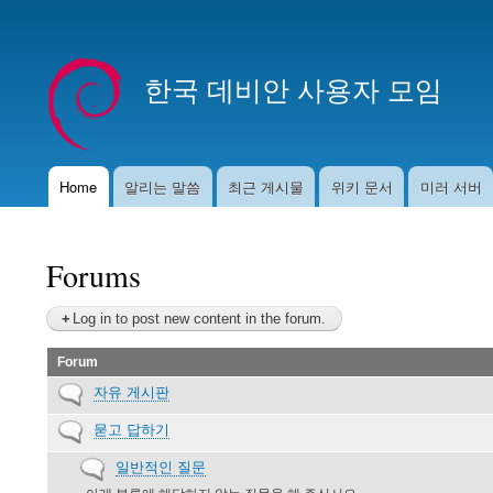
User
account
한국 데비안 사용자 모임
menu
Home
알리는 말씀
최근 게시물
위키 문서
미러 서버
Main
navigation
Forums
Log in to post new content in the forum.
Forum
No
자유 게시판
new
No
묻고 답하기
posts
new
No
일반적인 질문
posts
new