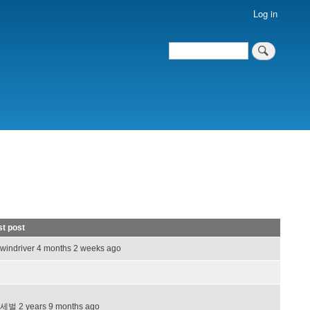
Log in
Search
Search
st post
windriver
4 months 2 weeks ago
세벌
2 years 9 months ago