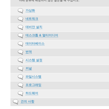
아래 분류에 해당하지 않는 질문을 해 주십시오.
posts
No
가상화
new
No
네트워크
posts
new
No
데비안 설치
posts
new
No
데스크톱 & 멀티미디어
posts
new
No
데이터베이스
posts
new
No
번역
posts
new
No
시스템 설정
posts
new
No
커널
posts
new
No
파일시스템
posts
new
No
프로그래밍
posts
new
No
하드웨어
posts
new
No
건의 사항
posts
new