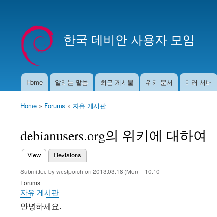
User
account
한국 데비안 사용자 모임
menu
Home
알리는 말씀
최근 게시물
위키 문서
미러 서버
Main
navigation
Home
Forums
자유 게시판
Breadcrumb
debianusers.org의 위키에 대하여
View
(active tab)
Revisions
Primary
Submitted by
westporch
on
2013.03.18.(Mon) - 10:10
tabs
Forums
자유 게시판
안녕하세요.