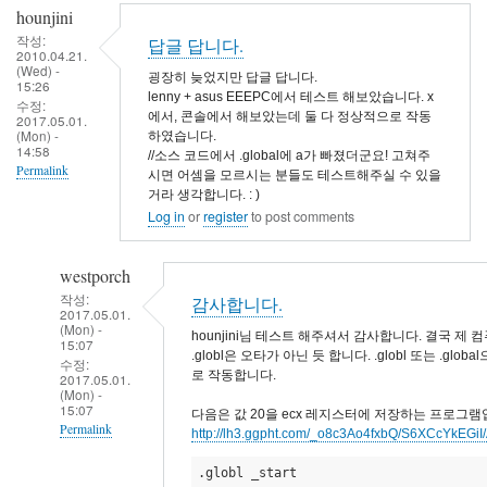
hounjini
작성:
답글 답니다.
2010.04.21.
(Wed) -
굉장히 늦었지만 답글 답니다.
15:26
lenny + asus EEEPC에서 테스트 해보았습니다. x
수정:
에서, 콘솔에서 해보았는데 둘 다 정상적으로 작동
2017.05.01.
(Mon) -
하였습니다.
14:58
//소스 코드에서 .global에 a가 빠졌더군요! 고쳐주
Permalink
시면 어셈을 모르시는 분들도 테스트해주실 수 있을
거라 생각합니다. : )
Log in
or
register
to post comments
westporch
작성:
감사합니다.
2017.05.01.
(Mon) -
hounjini님 테스트 해주셔서 감사합니다. 결국 제
15:07
.globl은 오타가 아닌 듯 합니다. .globl 또는 .g
수정:
로 작동합니다.
2017.05.01.
(Mon) -
15:07
다음은 값 20을 ecx 레지스터에 저장하는 프로그램
Permalink
http://lh3.ggpht.com/_o8c3Ao4fxbQ/S6XCcYkE
In
.globl _start
