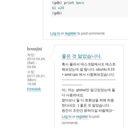
(gdb) print 
$ecx
$1
 =
20
(gdb)
Log in
or
register
to post comments
hounjini
작성:
좋은 것 알았습니다.
2010.04.24.
(Sat) -
혹시 몰라서 데스크탑에서도 테스트
00:56
해보았는데 잘 됩니다. ubuntu 9.10
수정:
+ amd cpu 에서 시험해보았습니다.
2017.05.01.
(Mon) -
-----------------------------------------------
15:08
------------------
Permalink
아;; 저는 .global만 알고있었는데 둘
다 사용되네요.
In
찾아보니 둘 다 호환성을 위해 허용
reply
한다네요. :) 좋은 것 알았습니다.
원인이 조만간 밝혀지길 바랄께요~
to
Log in
or
register
to post
감
comments
사