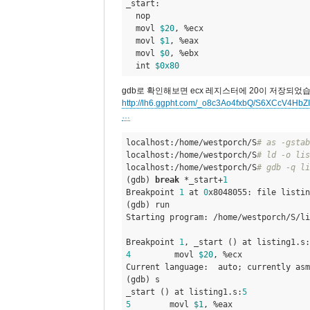
reply
_start:

  nop

to
  movl 
$20
, %ecx

답
  movl 
$1
, %eax

글
  movl 
$0
, %ebx

  int 
$0x80
답
니
gdb로 확인해보면 ecx 레지스터에 20이 저장되었습니
다.
http://lh6.ggpht.com/_o8c3Ao4fxbQ/S6XCcV4H
…
by
hounjini
localhost:/home/westporch/S
# as -gstab
localhost:/home/westporch/S
# ld -o lis
localhost:/home/westporch/S
# gdb -q li
(gdb) 
break
 *_start+
1
Breakpoint 
1
 at 
0
x8048055: file listin
(gdb) run

Starting program: /home/westporch/S/li
Breakpoint 
1
, _start () at listing1.s:
4
         movl 
$20
, %ecx

Current language:  auto; currently asm

(gdb) s

_start () at listing1.s:
5
5
        movl 
$1
, %eax
