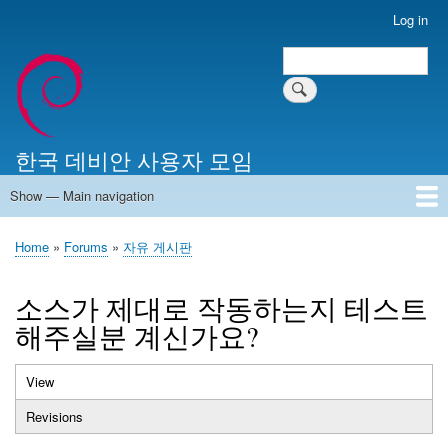
Skip
Log in
User
to
account
Search
main
Search
menu
content
한국 데비안 사용자 모임
Show — Main navigation
Main
navigation
Home
알리는 말씀
최근 게시물
위키 문서
미러 서버
Home
Forums
자유 게시판
Breadcrumb
소스가 제대로 작동하는지 테스트
해주실분 계신가요?
View
(active
Primary
tab)
Revisions
tabs