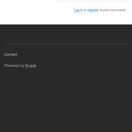
합
Log in
or
register
to post comments
니
다.
by
westporch
Footer
Contact
menu
Powered by
Drupal