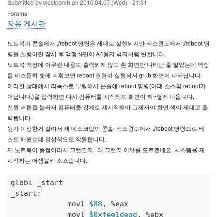
Submitted by
westporch
on
2010.04.07.(Wed) - 21:31
Forums
자유 게시판
노트북의 콘솔에서 ./reboot 명령은 제대로 실행되지만 엑스윈도에서 ./reboot 명
령을 실행하면 잠시 후 액정화면이 A4용지 백지처럼 변합니다.
노트북 액정에 아무런 내용도 출력되지 않고 흰 화면만 나타난 줄 알았는데 액정
을 비스듬히 빛에 비춰보면 reboot 명령이 실행되서 grub 화면이 나타납니다.
이러한 상태에서 리눅스로 부팅해서 콘솔에 reboot 명령(아래 소스의 reboot가
아닙니다.)을 입력하면 다시 컴퓨터를 시작해도 화면이 허~옇게 나옵니다.
전원 버튼을 눌러서 컴퓨터를 강제로 재시작해야 그제서야 화면 색이 제대로 출
력됩니다.
뭔가 이상한거 같아서 제 데스크탑의 콘솔, 엑스윈도에서 ./reboot 명령으로 테
스트 해봤는데 정상적으로 작동합니다.
제 노트북이 똥컴이라서 그런건지.. 왜 그런지 이유를 모르겠네요. 시스템을 재
시작하는 어셈블리 소스입니다.
globl _start 

_start: 

             movl 
$88
, %eax 

             movl 
$0xfee1dead
, %ebx 
