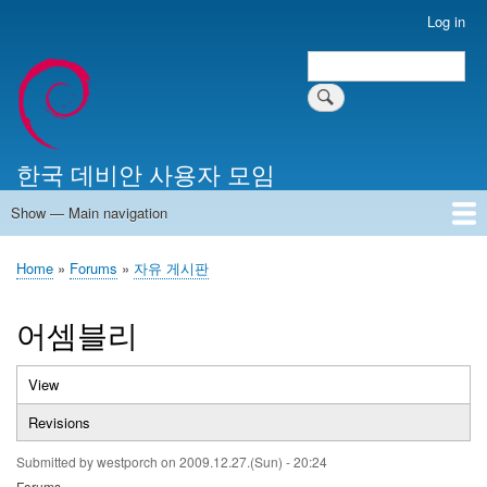
Skip
Log in
User
to
account
Search
main
Search
menu
content
한국 데비안 사용자 모임
Show — Main navigation
Main
navigation
Home
알리는 말씀
최근 게시물
위키 문서
미러 서버
Home
Forums
자유 게시판
Breadcrumb
어셈블리
View
(active
Primary
tab)
Revisions
tabs
Submitted by
westporch
on
2009.12.27.(Sun) - 20:24
Forums