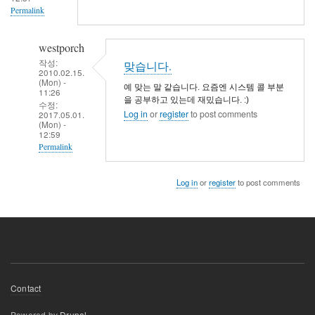
Permalink
westporch
작성:
맞습니다.
2010.02.15.
(Mon) -
예 맞는 말 같습니다. 요즘엔 시스템 콜 부분
11:26
을 공부하고 있는데 재밌습니다. :)
수정:
Log in
or
register
to post comments
2017.05.01.
(Mon) -
12:59
Permalink
In
Log in
or
register
to post comments
reply
to
혼
자
오
르
Footer
는
Contact
menu
산
Powered by
Drupal