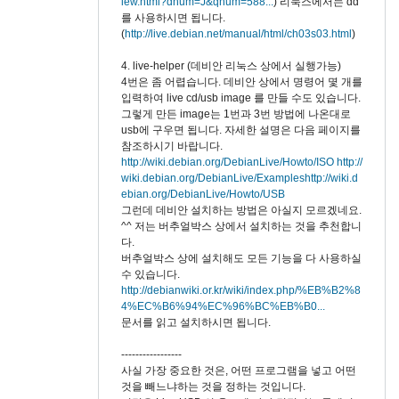
iew.html?dnum=J&qnum=588...
) 리눅스에서는 dd
를 사용하시면 됩니다.
(
http://live.debian.net/manual/html/ch03s03.html
)
4. live-helper (데비안 리눅스 상에서 실행가능)
4번은 좀 어렵습니다. 데비안 상에서 명령어 몇 개를
입력하여 live cd/usb image 를 만들 수도 있습니다.
그렇게 만든 image는 1번과 3번 방법에 나온대로
usb에 구우면 됩니다. 자세한 설명은 다음 페이지를
참조하시기 바랍니다.
http://wiki.debian.org/DebianLive/Howto/ISO
http://
wiki.debian.org/DebianLive/Examples
http://wiki.d
ebian.org/DebianLive/Howto/USB
그런데 데비안 설치하는 방법은 아실지 모르겠네요.
^^ 저는 버추얼박스 상에서 설치하는 것을 추천합니
다.
버추얼박스 상에 설치해도 모든 기능을 다 사용하실
수 있습니다.
http://debianwiki.or.kr/wiki/index.php/%EB%B2%8
4%EC%B6%94%EC%96%BC%EB%B0...
문서를 읽고 설치하시면 됩니다.
-----------------
사실 가장 중요한 것은, 어떤 프로그램을 넣고 어떤
것을 빼느냐하는 것을 정하는 것입니다.