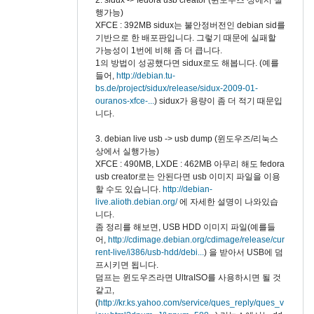
행가능)
XFCE : 392MB sidux는 불안정버전인 debian sid를
기반으로 한 배포판입니다. 그렇기 때문에 실패할
가능성이 1번에 비해 좀 더 큽니다.
1의 방법이 성공했다면 sidux로도 해봅니다. (예를
들어,
http://debian.tu-
bs.de/project/sidux/release/sidux-2009-01-
ouranos-xfce-...
) sidux가 용량이 좀 더 적기 때문입
니다.
3. debian live usb -> usb dump (윈도우즈/리눅스
상에서 실행가능)
XFCE : 490MB, LXDE : 462MB 아무리 해도 fedora
usb creator로는 안된다면 usb 이미지 파일을 이용
할 수도 있습니다.
http://debian-
live.alioth.debian.org/
에 자세한 설명이 나와있습
니다.
좀 정리를 해보면, USB HDD 이미지 파일(예를들
어,
http://cdimage.debian.org/cdimage/release/cur
rent-live/i386/usb-hdd/debi...
) 을 받아서 USB에 덤
프시키면 됩니다.
덤프는 윈도우즈라면 UltraISO를 사용하시면 될 것
같고,
(
http://kr.ks.yahoo.com/service/ques_reply/ques_v