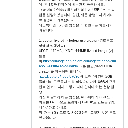
데, 꼭 4.0 버전이어야 하는건지 궁금하네요.
그냥 데비안/sidux 최신버전의 Live USB 만드는 방
법을 설명하겠습니다. 일단, 쉬운 방법부터 차례대
로 설명해드리겠습니다.
되도록이면 1,2,3번 방법은 꼭 한번씩은 해보시기
바랍니다.
1. debian live cd -> fedora usb creator (윈도우즈
상에서 실행가능)
XFCE : 472MB, LXDE : 444MB live cd image (예
를들
어,
http://cdimage.debian.org/cdimage/release/curr
ent-live/i386/iso-cd/debia...
) 를 받고, fedora usb
creator 를 이용하면 됩니다.
http://kldp.org/node/97036
에 보면, "예전에 2GB
플래쉬에 구웠을때는 잘 되었습니다만, 8GB에 구우
면 메인보드 따라 부팅이 되다 안되다 하는 현상 발
생.
가장 확실하게 하는 방법은, 4GB이하의 USB 드라
이브를 FAT16으로 포맷해서 liveusb로 만드는 것입
니다." 라고 하네요.
뭐, 저는 8GB 로도 잘 사용했는데, 그렇지 않은 분도
있나봅니다.
2. sidux -> fedora usb creator (윈도우즈 상에서 실