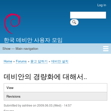
Skip
Log in
User
to
account
Search
main
Search
menu
content
한국 데비안 사용자 모임
Show — Main navigation
Main
navigation
Home
알리는 말씀
최근 게시물
위키 문서
미러 서버
Home
Forums
묻고 답하기
데비안 설치
Breadcrumb
데비안의 경량화에 대해서..
View
(active
Primary
tab)
Revisions
tabs
Submitted by
ashtree
on
2009.06.03.(Wed) - 14:57
Forums