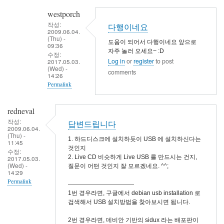
In
westporch
reply
작성:
다행이네요
to
2009.06.04.
(Thu) -
base
도움이 되어서 다행이네요 앞으로
09:36
system
자주 놀러 오세요~ :D
수정:
Log in
or
register
to post
2017.05.03.
설
(Wed) -
comments
치
14:26
Permalink
by
westporch
In
redneval
reply
작성:
답변드립니다
to
2009.06.04.
(Thu) -
고
1. 하드디스크에 설치하듯이 USB 에 설치하신다는
11:45
맙
것인지
수정:
2. Live CD 비슷하게 Live USB 를 만드시는 건지,
2017.05.03.
습
(Wed) -
질문이 어떤 것인지 잘 모르겠네요. ^^;
니
14:29
Permalink
다
---------------------------------
1번 경우라면, 구글에서 debian usb installation 로
by
검색해서 USB 설치방법을 찾아보시면 됩니다.
ashtree
2번 경우라면, 데비안 기반의 sidux 라는 배포판이