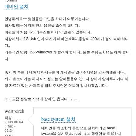
데비안 설치
안녕하세요~~ 몇일동안 고민을 하다가 여쭈어봅니다...
회사일 떄문에 데비안의 용량을 줄어야 합니다..
이런일이 처음이라 리눅스를 이제 막 알게 되었습니다..
저장매체가 1G Usb 인데 여기에 데비안 4.0의 용량이 400메가 정도 되야 하니
다..
기본적인 명령어와 xwindows 가 깔려야 합니다.. 물론 부팅도 Usb도 해야 합니
다..
혹시 이 부분에 대해서 아시는분이 계시면은 알려주시면은 감사하겠습니다..
제가 초보이기는 하나 어느정도는 알아듣을수 있으니 상세이 알려주시거나 해
당 자료가 있는 사이트를 알려 주시면은 더욱더 감사하겠습니다..
p.s : 요즘 정말로 저녁에 잠이 안 옵니다. ㅜ.ㅡ.
westporch
작성:
base system 설치
2009.06.04.
(Thu) -
데비안을 최소한의 용량으로 설치하려면 base
03:24
system을 설치후 apt-get install명령어를 이용하셔
수정: