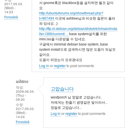
서 gnome혹은 blackbox등을 설치하면 될것 같아
2017.05.03.
(Wed) -
요.
14:23
http://ubuntuforums.org/showthread.php?
Permalink
t=987494
이곳에 ashtree님과 비슷한 질문이 올라
와 있네요. ;)
http://ftp.nl.debian.org/debian/dists/etch/main/insta
ller-i386/current/…
base system설치를 위한
mini.iso을 다운받을 수 있네요.
구글에서 minimal debian base system, base
system install으로 검색하시면 많은 도움이 되실것
같아요.
도움이 되었는지 모르겠네요
Log in
or
register
to post comments
ashtree
작성:
고맙습니다
2009.06.04.
(Thu) -
westporch 님 정말로 고맙습니다..
09:30
저에게는 한줄기 광명같은 빛이라서...
수정:
정말로 고맙습니다...
2017.05.03.
(Wed) -
Log in
or
register
to post comments
14:24
Permalink