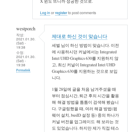
X 윈도 뜨니까 성공한 것으로.
Log in
or
register
to post comments
westporch
작성:
제대로 하신 것이 맞습니다
2021.01.30.
(Sat) -
세벌 님이 하신 방법이 맞습니다. 이전
19:38
에 사용하시던 커널에서는 Integrated
수정:
2021.01.30.
Intel UHD Graphics 630를 지원하지 않
(Sat) -
고, 최신 커널이 Integrated Intel UHD
19:38
Permalink
Graphics 630를 지원하는 것으로 보입
니다.
In
reply
1월 28일에 글을 처음 남겨주셨을 때
to
부터 점심시간, 퇴근 후의 시간을 활용
해
해 해결 방법을 틈틈이 검색해 봤습니
결
다. 구글링했을 때, 여러 해결 방법(펌
했
웨어 설치, busID 설정 등) 중의 하나가
커널 버전을 업그레이드 해 보라는 것
습
도 있었습니다. 하지만 제가 직접 테스
니