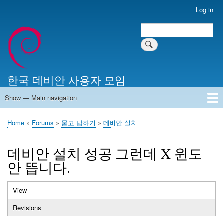
Skip
Log in
User
to
account
Search
main
Search
menu
content
한국 데비안 사용자 모임
Show — Main navigation
Main
navigation
Home
알리는 말씀
최근 게시물
위키 문서
미러 서버
Home
Forums
묻고 답하기
데비안 설치
Breadcrumb
데비안 설치 성공 그런데 X 윈도
안 뜹니다.
View
(active
Primary
tab)
Revisions
tabs