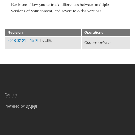
Revisions allow you to track differences between multiple
versions of your content, and revert to older versions.
Revision
Operations
2018.02.21. - 15:29
by
세벌
Current revision
Footer
Contact
menu
Powered by
Drupal