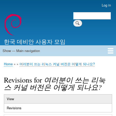
Skip
Log in
User
to
account
Search
main
Search
menu
content
한국 데비안 사용자 모임
Show — Main navigation
Main
navigation
Home
알리는 말씀
최근 게시물
위키 문서
미러 서버
Home
여러분이 쓰는 리눅스 커널 버전은 어떻게 되나요?
Breadcrumb
Revisions for
여러분이 쓰는 리눅
스 커널 버전은 어떻게 되나요?
View
Primary
Revisions
(active
tabs
tab)