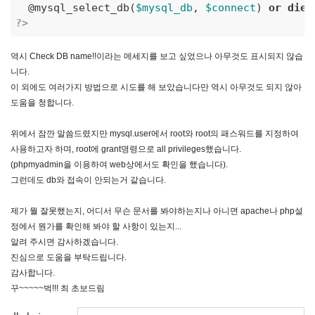
  @mysql_select_db(
$mysql_db
, 
$connect
) 
or
die
(
?>
역시 Check DB name!!이라는 메세지를 보고 싶었으나 아무것도 표시되지 않습
니다.
이 외에도 여러가지 방법으로 시도를 해 보았습니다만 역시 아무것도 되지 않아
도움을 청합니다.
위에서 잠깐 말씀드렸지만 mysql.user에서 root와 root의 패스워드를 지정하여
사용하고자 하며, root에 grant명령으로 all privileges했습니다.
(phpmyadmin을 이용하여 web상에서도 확인을 했습니다).
그런데도 db와 접속이 안되는거 같습니다.
제가 뭘 잘못했는지, 어디서 무슨 문서를 봐야하는지나 아니면 apache나 php설
정에서 뭔가를 확인해 봐야 할 사항이 있는지...
알려 주시면 감사하겠습니다.
진심으로 도움을 부탁드립니다.
감사합니다.
꾸~~~~~벅!!! 최 초보드림