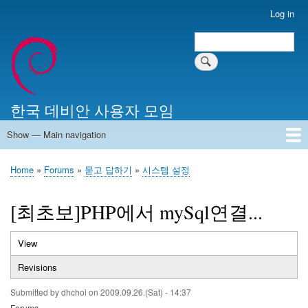
Skip
Log in
User
to
account
Search
main
Search
menu
content
한국 데비안 사용자 모임
Show — Main navigation
Main
navigation
Home
알리는 말씀
최근 게시물
위키 문서
미러 서버
Home
Forums
묻고 답하기
시스템 설정
Breadcrumb
[최초보]PHP에서 mySql연결...
View
(active
Primary
tab)
Revisions
tabs
Submitted by
dhchoi
on
2009.09.26.(Sat) - 14:37
Forums