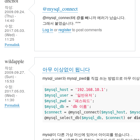
dhchoi
작성:
@mysql_connect
2009.09.24.
(Thu) -
@mysql_connect에 @를 빼니까 에러가 났습니다.
14:40
그래서 붙였습니다. ^^*
수정:
Log in
or
register
to post comments
2017.05.03.
(Wed) -
11:25
Permalink
wildapple
작성:
아무 이상없이 됩니다
2009.09.27.
(Sun) -
mysql_user와 mysql_pwd를 직접 쓰는 방법으로 아무 
15:53
수정:
$mysql_host
 = 
'192.168.10.1'
2017.05.03.
(Wed) -
$mysql_user
 = 
'일반유저'
11:30
$mysql_pwd
 = 
'패스워드'
Permalink
$mysql_db
 = 
'db 이름'
$connect
 = @mysql_connect(
$mysql_host
, 
$mys
@mysql_select_db(
$mysql_db
, 
$connect
) 
or
di
mysql이 다른 가상 머신에 있어서 아이피를 썼습니다. .