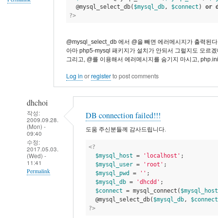
  @mysql_select_db(
$mysql_db
, 
$connect
) 
or
?>
@mysql_select_db 에서 @을 빼면 에러메시지가 출력
아마 php5-mysql 패키지가 설치가 안되서 그럴지도 모르겠
그리고, @를 이용해서 에러메시지를 숨기지 마시고, php.i
Log in
or
register
to post comments
dhchoi
작성:
DB connection failed!!!
2009.09.28.
(Mon) -
도움 주신분들께 감사드립니다.
09:40
수정:
<?
2017.05.03.
(Wed) -
$mysql_host
 = 
'localhost'
; 

11:41
$mysql_user
 = 
'root'
; 

Permalink
$mysql_pwd
 = 
''
; 

$mysql_db
 = 
'dhcdd'
; 

In
$connect
 = mysql_connect(
$mysql_host
reply
  @mysql_select_db(
$mysql_db
, 
$connect
?>
to