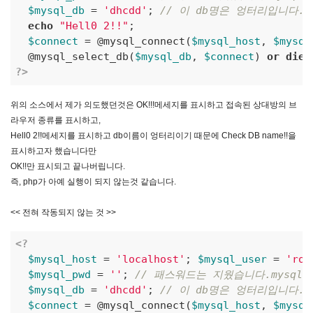
$mysql_db
 = 
'dhcdd'
; 
// 이 db명은 엉터리입니다.
echo
"Hell0 2!!"
; 

$connect
 = @mysql_connect(
$mysql_host
, 
$mysql
  @mysql_select_db(
$mysql_db
, 
$connect
) 
or
die
(
?>
위의 소스에서 제가 의도했던것은 OK!!!메세지를 표시하고 접속된 상대방의 브
라우저 종류를 표시하고,
Hell0 2!!메세지를 표시하고 db이름이 엉터리이기 때문에 Check DB name!!을
표시하고자 했습니다만
OK!!만 표시되고 끝나버립니다.
즉, php가 아예 실행이 되지 않는것 같습니다.
<< 전혀 작동되지 않는 것 >>
<?
$mysql_host
 = 
'localhost'
; 
$mysql_user
 = 
'roo
$mysql_pwd
 = 
''
; 
// 패스워드는 지웠습니다.mysql의
$mysql_db
 = 
'dhcdd'
; 
// 이 db명은 엉터리입니다.
$connect
 = @mysql_connect(
$mysql_host
, 
$mysql