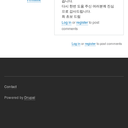
습니다.
다시 한번 도움 주신 여러분께 진심
In
으로 감사드립니다.
reply
최 초보 드림
Log in
or
register
to post
to
comments
DB
connection
failed!!!
Log in
or
register
to post comments
by
dhchoi
Footer
Contact
menu
Powered by
Drupal