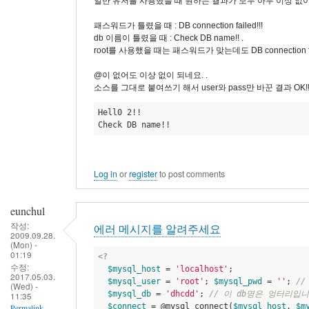
일반 유저를 사용했을 때 원하는 결과가 모두 아무 이상 없
패스워드가 틀렸을 때 : DB connection failed!!!
db 이름이 틀렸을 때 : Check DB name!! .
root를 사용했을 때는 패스워드가 맞는데도 DB connection f
@이 없어도 이상 없이 되네요. .
소스를 그대로 붙여쓰기 해서 user와 pass만 바꾼 결과 OK!!
Hell0 2!!

Check DB name!!
Log in
or
register
to post comments
eunchul
작성:
에러 메시지를 알려주세요
2009.09.28.
(Mon) -
01:19
<?
수정:
$mysql_host
 = 
'localhost'
; 

2017.05.03.
$mysql_user
 = 
'root'
; 
$mysql_pwd
 = 
''
; 
//
(Wed) -
$mysql_db
 = 
'dhcdd'
; 
// 이 db명은 엉터리입
11:35
$connect
 = @mysql_connect(
$mysql_host
, 
$m
Permalink