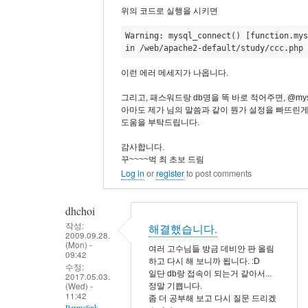
에
위의 코드로 실행을 시키면
러
Warning: mysql_connect() [function.mys
메
in /web/apache2-default/study/ccc.php 
시
지
이런 에러 메세지가 나옵니다.
를
그리고, 패스워드랑 db명을 똑 바로 적어주면, @mysq
알
아마도 제가 님의 말씀과 같이 뭔가 설정을 빠뜨린게
려
도움을 부탁드립니다.
주
감사합니다.
세
꾸~~~~벅 최 초보 드림
요
Log in
or
register
to post comments
by
eunchul
dhchoi
작성:
해결했습니다.
2009.09.28.
(Mon) -
여러 고수님들 방금 데비안 판 올림
09:42
하고 다시 해 보니까 됩니다. :D
수정:
일단 db랑 접속이 되는거 같아서...
2017.05.03.
(Wed) -
정말 기쁩니다.
11:42
좀 더 공부해 보고 다시 질문 드리겠
Permalink