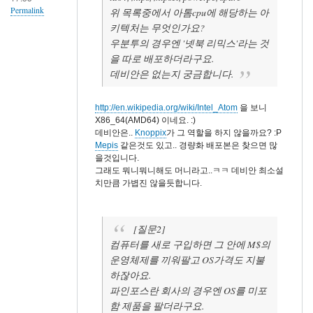
Permalink
위 목록중에서 아톰cpu에 해당하는 아
키텍처는 무엇인가요?
우분투의 경우엔 '넷북 리믹스'라는 것
을 따로 배포하더라구요.
데비안은 없는지 궁금합니다.
http://en.wikipedia.org/wiki/Intel_Atom
을 보니
X86_64(AMD64) 이네요. :)
데비안은..
Knoppix
가 그 역할을 하지 않을까요? :P
Mepis
같은것도 있고.. 경량화 배포본은 찾으면 많
을것입니다.
그래도 뭐니뭐니해도 머니라고..ㅋㅋ 데비안 최소설
치만큼 가볍진 않을듯합니다.
[질문2]
컴퓨터를 새로 구입하면 그 안에 M$의
운영체제를 끼워팔고 OS가격도 지불
하잖아요.
파인포스란 회사의 경우엔 OS를 미포
함 제품을 팔더라구요.