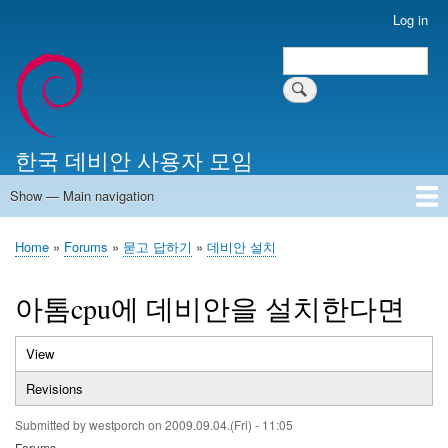
Skip
Log in
User
to
account
Search
main
Search
menu
content
한국 데비안 사용자 모임
Show — Main navigation
Main
navigation
Home
알리는 말씀
최근 게시물
위키 문서
미러 서버
Home
Forums
묻고 답하기
데비안 설치
Breadcrumb
아톰cpu에 데비안을 설치한다면
View
(active
Primary
tab)
Revisions
tabs
Submitted by
westporch
on
2009.09.04.(Fri) - 11:05
Forums