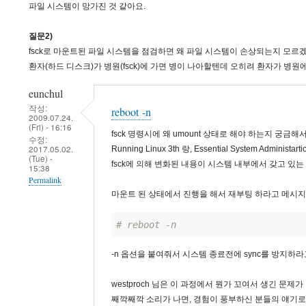
파일 시스템이 망가진 것 같아요.
질문2)
fsck로 마운트된 파일 시스템을 점검하면 왜 파일 시스템이 손상되는지 모르
환자(하드 디스크)가 병원(fsck)에 가면 병이 나아할텐데 오히려 환자가 병원
eunchul
작성:
reboot -n
2009.07.24.
(Fri) - 16:16
fsck 명령시에 왜 umount 상태로 해야 하는지 궁금
수정:
2017.05.02.
Running Linux 3th 랑, Essential System Administa
(Tue) -
fsck에 의해 변화된 내용이 시스템 내부에서 갖고 있
15:38
Permalink
마운트 된 상태에서 진행을 해서 재부팅 하라고 메시지
# reboot -n
-n 옵션을 붙여줘서 시스템 종료전에 sync를 방지하라
westproch 님은 이 과정에서 뭔가 꼬여서 생긴 문제
째깍째깍 소리가 나면, 경험이 풍부하신 분들의 얘기로