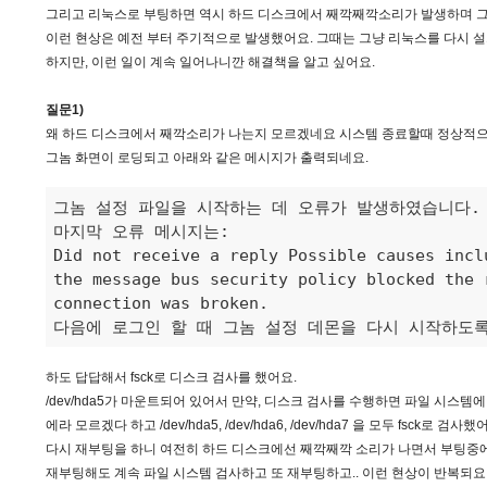
그리고 리눅스로 부팅하면 역시 하드 디스크에서 째깍째깍소리가 발생하며 그놈
이런 현상은 예전 부터 주기적으로 발생했어요. 그때는 그냥 리눅스를 다시 설치
하지만, 이런 일이 계속 일어나니깐 해결책을 알고 싶어요.
질문1)
왜 하드 디스크에서 째깍소리가 나는지 모르겠네요 시스템 종료할때 정상적
그놈 화면이 로딩되고 아래와 같은 메시지가 출력되네요.
그놈 설정 파일을 시작하는 데 오류가 발생하였습니다. 
마지막 오류 메시지는: 

Did not receive a reply Possible causes incl
the message bus security policy blocked the 
connection was broken. 

다음에 로그인 할 때 그놈 설정 데몬을 다시 시작하도
하도 답답해서 fsck로 디스크 검사를 했어요.
/dev/hda5가 마운트되어 있어서 만약, 디스크 검사를 수행하면 파일 시스템에
에라 모르겠다 하고 /dev/hda5, /dev/hda6, /dev/hda7 을 모두 fsck로 검사했
다시 재부팅을 하니 여전히 하드 디스크에선 째깍째깍 소리가 나면서 부팅중에
재부팅해도 계속 파일 시스템 검사하고 또 재부팅하고.. 이런 현상이 반복되요