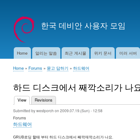
User
account
한국 데비안 사용자 모임
menu
Home
알리는 말씀
최근 게시물
위키 문서
미러 서버
Main
navigation
Home
Forums
묻고 답하기
하드웨어
Breadcrumb
하드 디스크에서 째깍소리가 나요
View
(active tab)
Revisions
Primary
Submitted by
westporch
on
2009.07.19.(Sun) - 12:58
tabs
Forums
하드웨어
GRUB로딩 할때 부터 하드 디스크에서 째깍재깍소리가 나요.