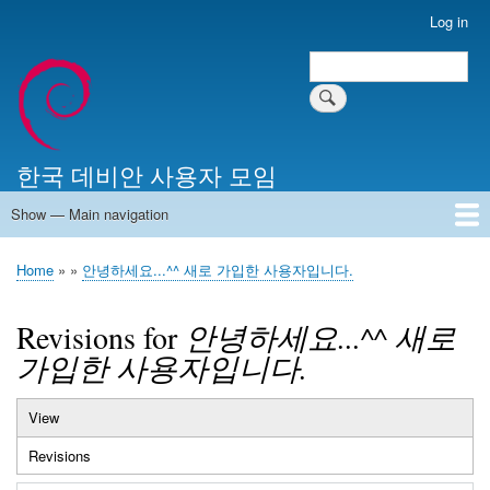
Skip
Log in
User
to
account
Search
main
Search
menu
content
한국 데비안 사용자 모임
Show — Main navigation
Main
navigation
Home
알리는 말씀
최근 게시물
위키 문서
미러 서버
Home
안녕하세요...^^ 새로 가입한 사용자입니다.
Breadcrumb
Revisions for
안녕하세요...^^ 새로
가입한 사용자입니다.
View
Primary
Revisions
(active
tabs
tab)