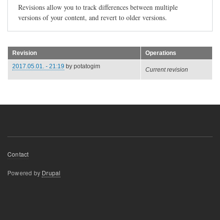
Revisions allow you to track differences between multiple
versions of your content, and revert to older versions.
Revision
Operations
2017.05.01. - 21:19
by
potatogim
Current revision
Footer
Contact
menu
Powered by
Drupal