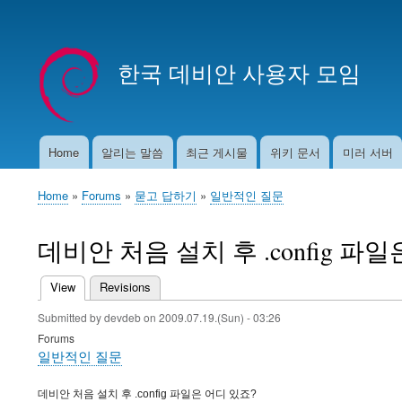
User
account
한국 데비안 사용자 모임
menu
Home
알리는 말씀
최근 게시물
위키 문서
미러 서버
Main
navigation
Home
Forums
묻고 답하기
일반적인 질문
Breadcrumb
데비안 처음 설치 후 .config 파
View
(active tab)
Revisions
Primary
Submitted by
devdeb
on
2009.07.19.(Sun) - 03:26
tabs
Forums
일반적인 질문
데비안 처음 설치 후 .config 파일은 어디 있죠?