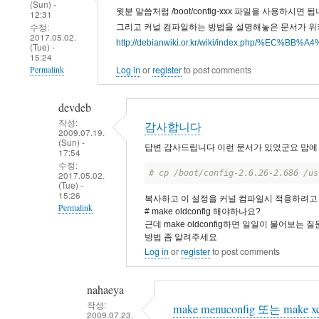
(Sun) -
윗분 말씀처럼 /boot/config-xxx 파일을 사용하시면 됩
12:31
수정:
그리고 커널 컴파일하는 방법을 설명해놓은 문서가 위
2017.05.02.
http://debianwiki.or.kr/wiki/index.php/%EC
(Tue) -
15:24
Log in
or
register
to post comments
Permalink
devdeb
작성:
감사합니다
2009.07.19.
(Sun) -
답변 감사드립니다 이런 문서가 있었군요 맘에
17:54
수정:
# cp /boot/config-2.6.26-2.686 /us
2017.05.02.
(Tue) -
15:26
복사하고 이 설정을 커널 컴파일시 적용하려고
Permalink
# make oldconfig 해야하나요?
근데 make oldconfig하면 일일이 물어보는
In
방법 좀 알려주세요
reply
Log in
or
register
to post comments
to
/boot/config-
nahaeya
xxx
작성:
make menuconfig 또는 make xc
2009.07.23.
파