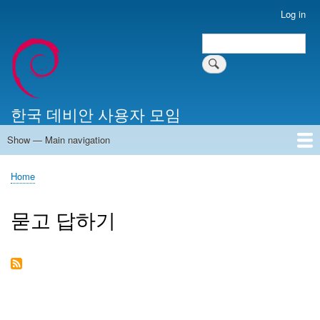
Skip
Log in
User
to
account
Search
main
Search
menu
content
한국 데비안 사용자 모임
Show — Main navigation
Main
navigation
Home
알리는 말씀
최근 게시물
위키 문서
미러 서버
Home
Breadcrumb
묻고 답하기